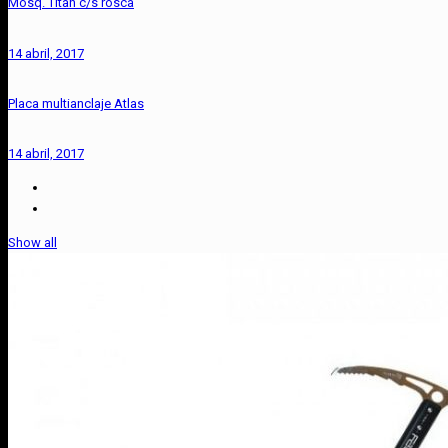
Mosq. Titan c/s rosca
14 abril, 2017
Placa multianclaje Atlas
14 abril, 2017
Show all