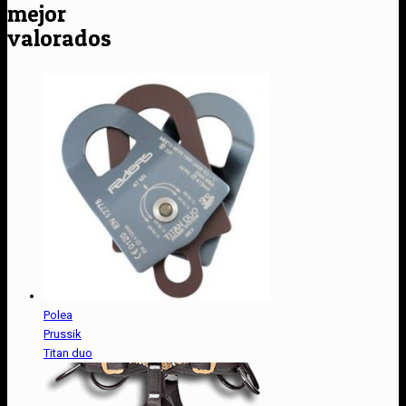
mejor
valorados
Polea
Prussik
Titan duo