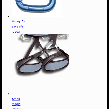
Mosq. Air
save c/s
rosca
Arnes
Magic