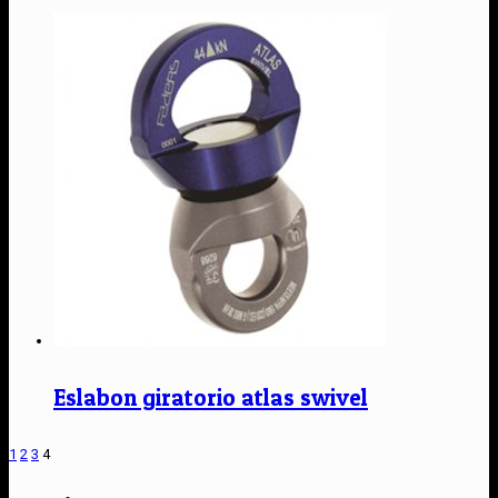
Eslabon giratorio atlas swivel
1
2
3
4